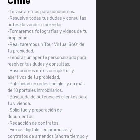
Chile
-Te visitaremos para conocernos.
-Resuelve todas tus dudas y consultas
antes de vender o arrendar.
-Tomaremos fotografías y videos de tu
propiedad.
-Realizaremos un Tour Virtual 360º de
tu propiedad.
-Tendrás un agente personalizado para
resolver tus dudas y consultas.
-Buscaremos datos completos y
asertivos de tu propiedad.
-Publicidad en redes sociales y en más
de 10 portales inmobiliarios.
-Búsqueda de potenciales clientes para
tu vivienda.
-Solicitud y preparación de
documentos.
-Redacción de contratos.
-Firmas digitales en promesas y
contratos de arriendos (ahorra tiempo y