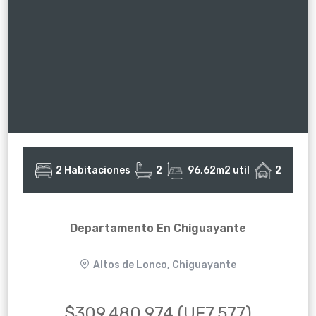
2 Habitaciones
2
96,62m2 util
2
Departamento En Chiguayante
Altos de Lonco, Chiguayante
$309.480.974 (UF7.577)