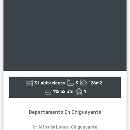
3 Habitaciones
3
128m2
112m2 util
1
Departamento En Chiguayante
Altos de Lonco, Chiguayante